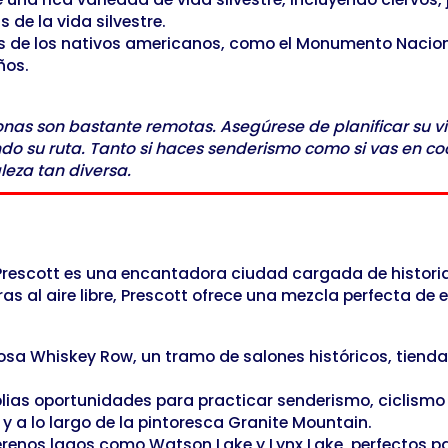
 de la vida silvestre.
as de los nativos americanos, como el Monumento Nacion
ños.
t
onas son bastante remotas. Asegúrese de planificar su 
o su ruta. Tanto si haces senderismo como si vas en coc
leza tan diversa.
Prescott es una encantadora ciudad cargada de historia 
uras al aire libre, Prescott ofrece una mezcla perfecta 
osa Whiskey Row, un tramo de salones históricos, tiend
lias oportunidades para practicar senderismo, ciclismo
y a lo largo de la pintoresca Granite Mountain.
erenos lagos como Watson Lake y Lynx Lake, perfectos 