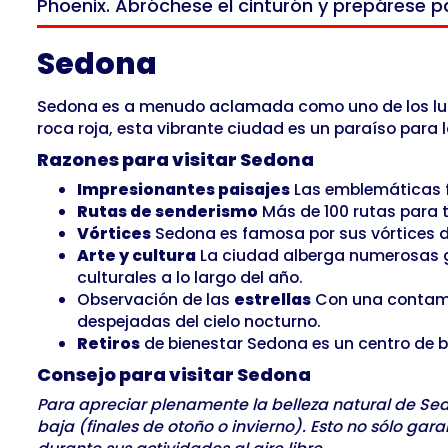
Phoenix. Abróchese el cinturón y prepárese 
Sedona
Sedona es a menudo aclamada como uno de los lugar
roca roja, esta vibrante ciudad es un paraíso para lo
Razones para visitar Sedona
Impresionantes paisajes
Las emblemáticas fo
Rutas de senderismo
Más de 100 rutas para t
Vórtices
Sedona es famosa por sus vórtices de
Arte y cultura
La ciudad alberga numerosas gal
culturales a lo largo del año.
Observación de las
estrellas
Con una contamin
despejadas del cielo nocturno.
Retiros
de bienestar Sedona es un centro de b
Consejo para visitar Sedona
Para apreciar plenamente la belleza natural de Sed
baja (finales de otoño o invierno). Esto no sólo ga