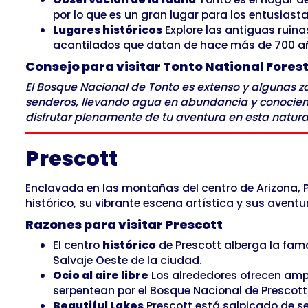
por lo que es un gran lugar para los entusiastas
Lugares históricos
Explore las antiguas ruin
acantilados que datan de hace más de 700 a
Consejo para visitar Tonto National Fores
El Bosque Nacional de Tonto es extenso y algunas z
senderos, llevando agua en abundancia y conociend
disfrutar plenamente de tu aventura en esta natura
Prescott
Enclavada en las montañas del centro de Arizona, 
histórico, su vibrante escena artística y sus avent
Razones para visitar Prescott
El centro
histórico
de Prescott alberga la fam
Salvaje Oeste de la ciudad.
Ocio al aire libre
Los alrededores ofrecen amp
serpentean por el Bosque Nacional de Prescott 
Beautiful Lakes
Prescott está salpicado de s