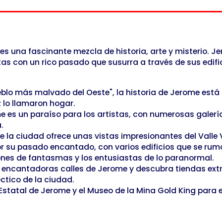
s una fascinante mezcla de historia, arte y misterio. Je
s con un rico pasado que susurra a través de sus edifici
lo más malvado del Oeste", la historia de Jerome está re
 lo llamaron hogar.
e es un paraíso para los artistas, con numerosas galer
.
e la ciudad ofrece unas vistas impresionantes del Valle 
u pasado encantado, con varios edificios que se rumore
iones de fantasmas y los entusiastas de lo paranormal.
 encantadoras calles de Jerome y descubra tiendas extr
ctico de la ciudad.
 Estatal de Jerome y el Museo de la Mina Gold King para e