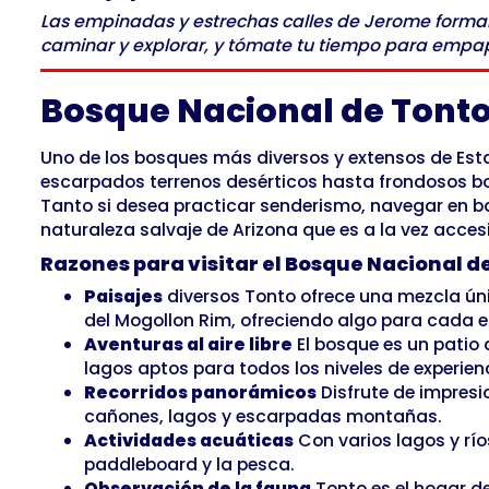
Las empinadas y estrechas calles de Jerome forman 
caminar y explorar, y tómate tu tiempo para empap
Bosque Nacional de Tont
Uno de los bosques más diversos y extensos de Esta
escarpados terrenos desérticos hasta frondosos bo
Tanto si desea practicar senderismo, navegar en ba
naturaleza salvaje de Arizona que es a la vez acces
Razones para visitar el Bosque Nacional d
Paisajes
diversos Tonto ofrece una mezcla ún
del Mogollon Rim, ofreciendo algo para cada e
Aventuras al aire libre
El bosque es un patio
lagos aptos para todos los niveles de experien
Recorridos panorámicos
Disfrute de impresio
cañones, lagos y escarpadas montañas.
Actividades acuáticas
Con varios lagos y río
paddleboard y la pesca.
Observación de la fauna
Tonto es el hogar de