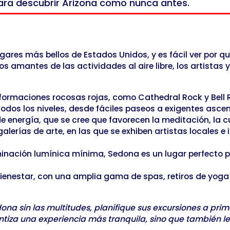
para descubrir Arizona como nunca antes.
es más bellos de Estados Unidos, y es fácil ver por q
s amantes de las actividades al aire libre, los artistas 
rmaciones rocosas rojas, como Cathedral Rock y Bell Ro
odos los niveles, desde fáciles paseos a exigentes asc
 energía, que se cree que favorecen la meditación, la c
erías de arte, en las que se exhiben artistas locales e 
ación lumínica mínima, Sedona es un lugar perfecto par
ienestar, con una amplia gama de spas, retiros de yoga 
ona sin las multitudes, planifique sus excursiones a pr
rantiza una experiencia más tranquila, sino que también 