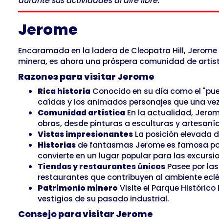
durante sus actividades al aire libre.
Jerome
Encaramada en la ladera de Cleopatra Hill, Jerome e
minera, es ahora una próspera comunidad de artista
Razones para visitar Jerome
Rica historia
Conocido en su día como el "pueb
caídas y los animados personajes que una vez
Comunidad artística
En la actualidad, Jerom
obras, desde pinturas a esculturas y artesanía
Vistas impresionantes
La posición elevada d
Historias
de fantasmas Jerome es famosa por s
convierte en un lugar popular para las excurs
Tiendas y restaurantes únicos
Pasee por las
restaurantes que contribuyen al ambiente eclé
Patrimonio minero
Visite el Parque Histórico
vestigios de su pasado industrial.
Consejo para visitar Jerome