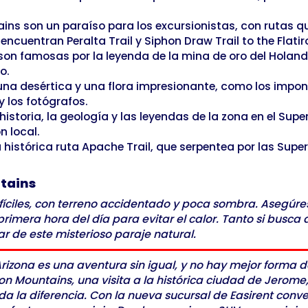
ins son un paraíso para los excursionistas, con rutas q
ncuentran Peralta Trail y Siphon Draw Trail to the Flatir
n famosas por la leyenda de la mina de oro del Holandé
o.
na desértica y una flora impresionante, como los impone
y los fotógrafos.
istoria, la geología y las leyendas de la zona en el Su
n local.
 histórica ruta Apache Trail, que serpentea por las Supe
ntains
fíciles, con terreno accidentado y poca sombra. Asegúr
mera hora del día para evitar el calor. Tanto si busca a
r de este misterioso paraje natural.
rizona es una aventura sin igual, y no hay mejor forma de
n Mountains, una visita a la histórica ciudad de Jerome
da la diferencia. Con la nueva sucursal de Easirent con