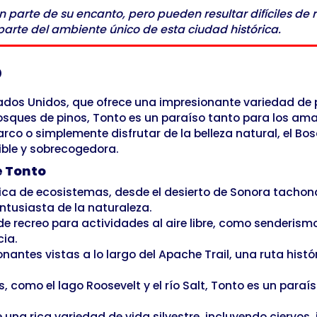
parte de su encanto, pero pueden resultar difíciles de 
arte del ambiente único de esta ciudad histórica.
o
dos Unidos, que ofrece una impresionante variedad de pai
sques de pinos, Tonto es un paraíso tanto para los ama
rco o simplemente disfrutar de la belleza natural, el Bo
ible y sobrecogedora.
e Tonto
ica de ecosistemas, desde el desierto de Sonora tacho
ntusiasta de la naturaleza.
 de recreo para actividades al aire libre, como senderi
cia.
nantes vistas a lo largo del Apache Trail, una ruta histó
s, como el lago Roosevelt y el río Salt, Tonto es un para
 una rica variedad de vida silvestre, incluyendo ciervos